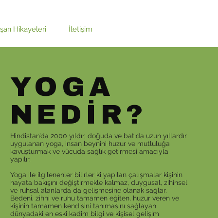
şarı Hikayeleri
İletişim
YOGA
NEDİR?
Hindistan’da 2000 yıldır, doğuda ve batıda uzun yıllardır
uygulanan yoga, insan beynini huzur ve mutluluğa
kavuşturmak ve vücuda sağlık getirmesi amacıyla
yapılır.
Yoga ile ilgilenenler bilirler ki yapılan çalışmalar kişinin
hayata bakışını değiştirmekle kalmaz, duygusal, zihinsel
ve ruhsal alanlarda da gelişmesine olanak sağlar.
Bedeni, zihni ve ruhu tamamen eğiten, huzur veren ve
kişinin tamamen kendisini tanımasını sağlayan
dünyadaki en eski kadim bilgi ve kişisel gelişim